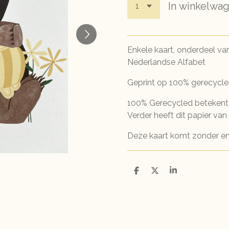
In winkelwa
Enkele kaart, onderdeel van
Nederlandse Alfabet
Geprint op 100% gerecycled
100% Gerecycled betekent d
Verder heeft dit papier van n
Deze kaart komt zonder env
D
D
S
e
e
h
l
e
a
e
l
r
n
e